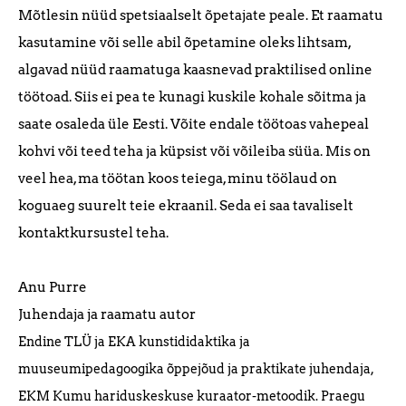
Mõtlesin nüüd spetsiaalselt õpetajate peale. Et raamatu
kasutamine või selle abil õpetamine oleks lihtsam,
algavad nüüd raamatuga kaasnevad praktilised online
töötoad. Siis ei pea te kunagi kuskile kohale sõitma ja
saate osaleda üle Eesti. Võite endale töötoas vahepeal
kohvi või teed teha ja küpsist või võileiba süüa. Mis on
veel hea, ma töötan koos teiega, minu töölaud on
koguaeg suurelt teie ekraanil. Seda ei saa tavaliselt
kontaktkursustel teha.
Anu Purre
Juhendaja ja raamatu autor
Endine TLÜ ja EKA kunstididaktika ja
muuseumipedagoogika õppejõud ja praktikate juhendaja,
EKM Kumu hariduskeskuse kuraator-metoodik. Praegu