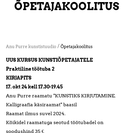
ÕPETAJAKOOLITUS
/
Anu Purre kunstistuudio
Õpetajakoolitus
UUS KURSUS KUNSTIÕPETAJATELE
Praktiline töötuba 2
KIRJAPITS
17. okt 24 kell 17.30-19.45
Anu Purre raamatu "
KUNSTIKS KIRJUTAMINE.
Kalligraafia käsiraamat" baasil
Raamat ilmus suvel 2024.
Kõikidel raamatuga seotud töötubadel on
soodushind 35 €