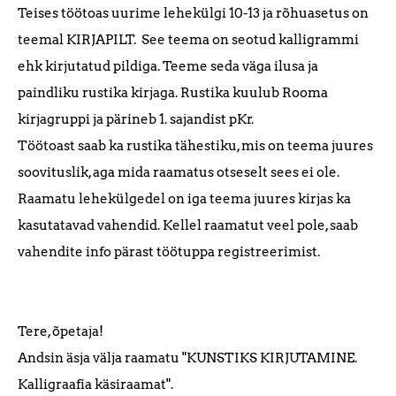
Teises töötoas uurime lehekülgi 10-13 ja rõhuasetus on
teemal KIRJAPILT. See teema on seotud kalligrammi
ehk kirjutatud pildiga. Teeme seda väga ilusa ja
paindliku rustika kirjaga. Rustika kuulub Rooma
kirjagruppi ja pärineb 1. sajandist pKr.
Töötoast saab ka rustika tähestiku, mis on teema juures
soovituslik, aga mida raamatus otseselt sees ei ole.
Raamatu lehekülgedel on iga teema juures kirjas ka
kasutatavad vahendid. Kellel raamatut veel pole, saab
vahendite info pärast töötuppa registreerimist.
Tere, õpetaja!
Andsin äsja välja raamatu "KUNSTIKS KIRJUTAMINE.
Kalligraafia käsiraamat".